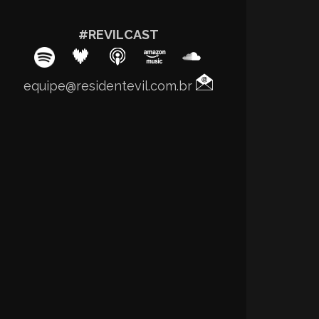
#REVILCAST
equipe@residentevil.com.br