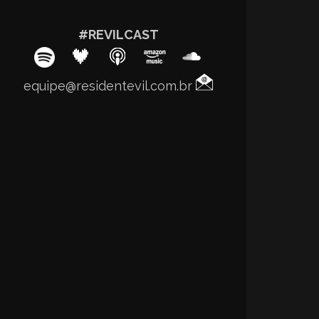
#REVILCAST
equipe@residentevil.com.br