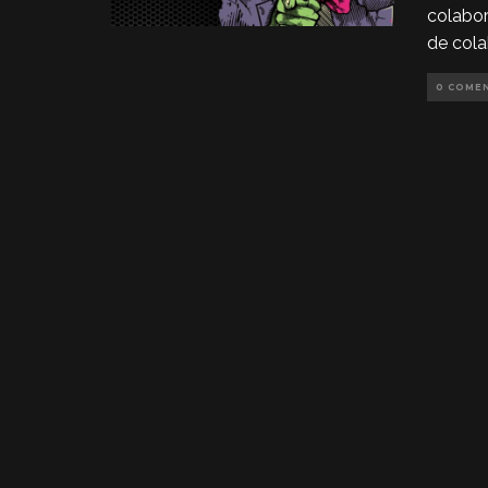
colabor
de cola
0 COME