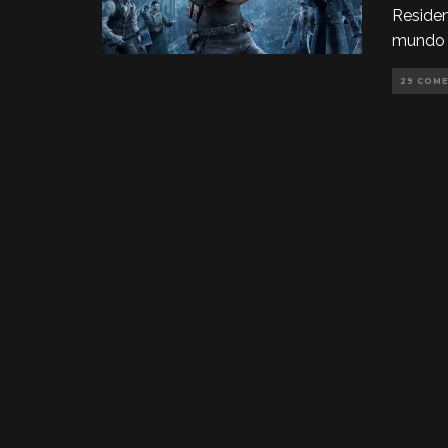
Residen
mundo d
29 COM