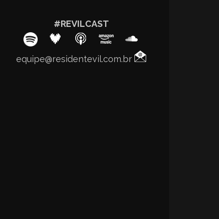
#REVILCAST
equipe@residentevil.com.br