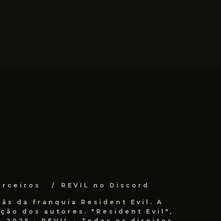
arceiros
REVIL no Discord
ãs da franquia Resident Evil. A
ão dos autores. "Resident Evil",
 2025 - REVIL - Todos os direitos