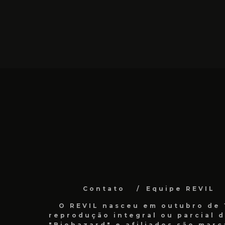
Contato
Equipe REVIL
O REVIL nasceu em outubro de 1
reprodução integral ou parcial 
"Biohazard" e afiliados são marc