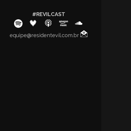
#REVILCAST
equipe@residentevil.com.br