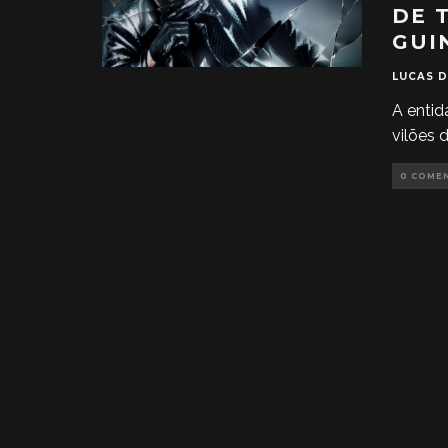
DE 
GUI
LUCAS 
A entid
vilões 
0 COME