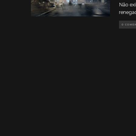
Não exi
renega
0 COME