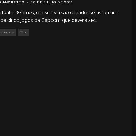
O ANDRETTO
·
30 DE JULHO DE 2013
virtual EBGames, em sua versão canadense, listou um
de cinco jogos da Capcom que deverá ser
...
NTÁRIOS
4