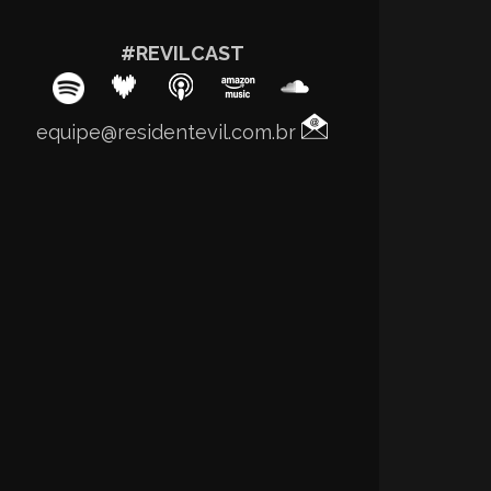
#REVILCAST
equipe@residentevil.com.br