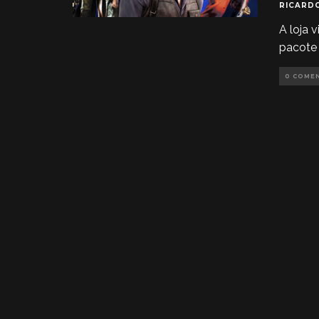
RICARD
A loja 
pacote 
0 COME