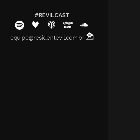
#REVILCAST
equipe@residentevil.com.br