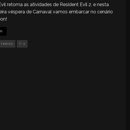
Evil retoma as atividades de Resident Evil 2, e nesta
eira véspera de Carnaval vamos embarcar no cenário
on!
IS
NTÁRIOS
2