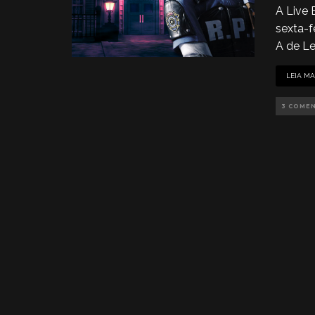
A Live 
sexta-f
A de Le
LEIA MA
3 COME