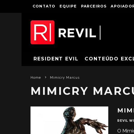
CONTATO
EQUIPE
PARCEIROS
APOIADOR
RESIDENT EVIL
CONTEÚDO EXC
Home
Mimicry Marcus
MIMICRY MARC
MIM
REVIL WI
O Mimic