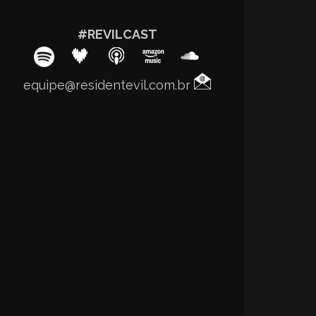
#REVILCAST
equipe@residentevil.com.br