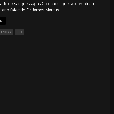
dade de sanguessugas (Leeches) que se combinam
itar o falecido Dr. James Marcus.
IS
NTÁRIOS
0