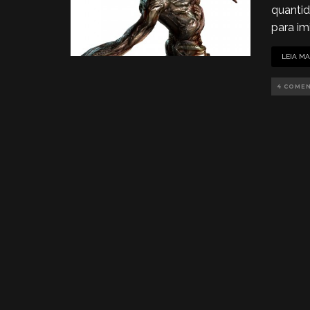
quanti
para im
LEIA MA
4 COME