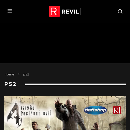
Home
ps2
PS2