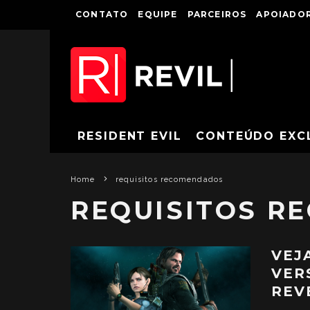
CONTATO
EQUIPE
PARCEIROS
APOIADOR
RESIDENT EVIL
CONTEÚDO EXC
Home
requisitos recomendados
REQUISITOS R
VEJ
VER
REV