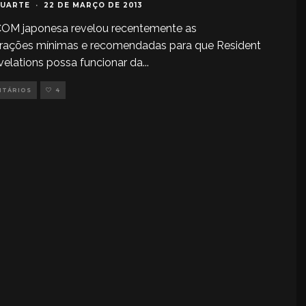
DUARTE
·
22 DE MARÇO DE 2013
OM japonesa revelou recentemente as
urações mínimas e recomendadas para que Resident
evelations possa funcionar da
...
NTÁRIOS
4