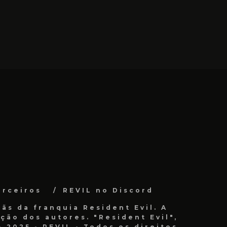
arceiros
REVIL no Discord
ãs da franquia Resident Evil. A
ão dos autores. "Resident Evil",
 2025 - REVIL - Todos os direitos