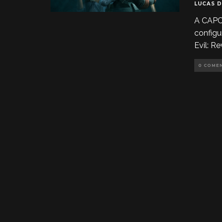
LUCAS 
A CAPC
config
Evil: R
0 COME