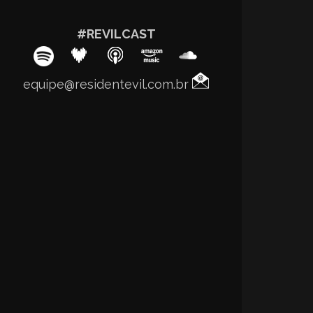
#REVILCAST
equipe@residentevil.com.br