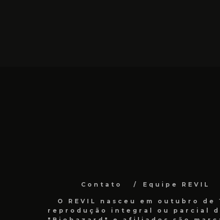
Contato
Equipe REVIL
O REVIL nasceu em outubro de 1
reprodução integral ou parcial 
"Biohazard" e afiliados são marc