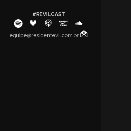
#REVILCAST
equipe@residentevil.com.br