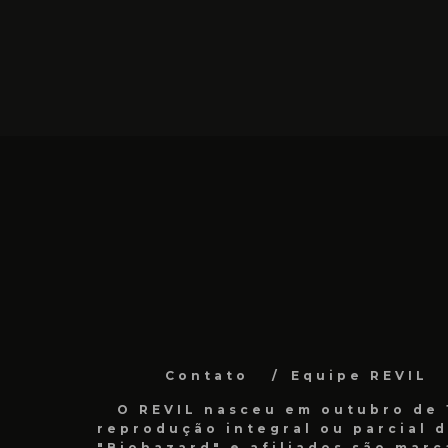
Contato
Equipe REVIL
O REVIL nasceu em outubro de 1
reprodução integral ou parcial 
"Biohazard" e afiliados são marc