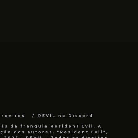
arceiros
REVIL no Discord
ãs da franquia Resident Evil. A
ão dos autores. "Resident Evil",
 2025 - REVIL - Todos os direitos