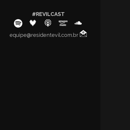
#REVILCAST
equipe@residentevil.com.br