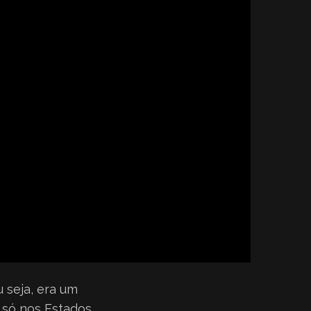
u seja, era um
 só nos Estados