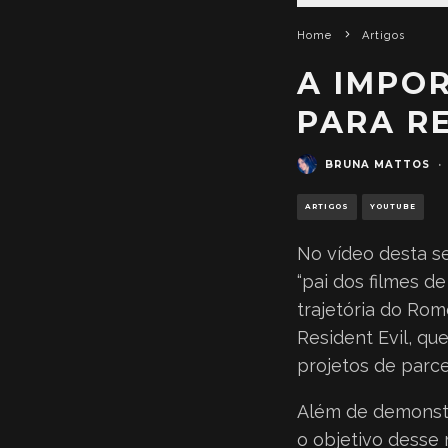
Home
Artigos
A IMPO
PARA RE
BRUNA MATTOS
·
ARTIGOS
YOUTUBE
No vídeo desta s
“pai dos filmes d
trajetória do Ro
Resident Evil, qu
projetos de parce
Além de demonstr
o objetivo desse