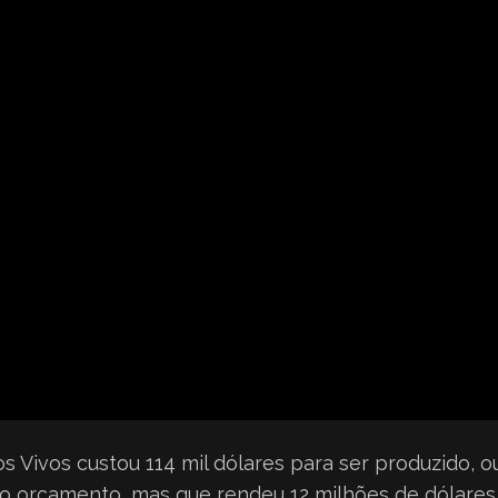
s Vivos custou 114 mil dólares para ser produzido, o
imo orçamento, mas que rendeu 12 milhões de dólares