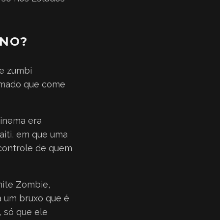
RNO?
de zumbi
nimado que come
cinema era
Haiti, em que uma
 controle de quem
hite Zombie,
ta um bruxo que é
, só que ele