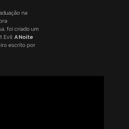
aduação na
ora
, foi criado um
 Evil:
A Noite
ro escrito por