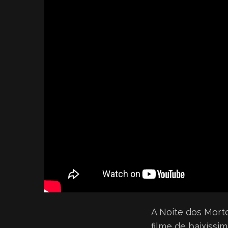
A Noite dos Morto
filme de baixíss