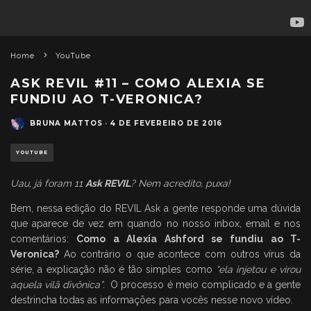
Home
YouTube
ASK REVIL #11 – COMO ALEXIA SE
FUNDIU AO T-VERONICA?
BRUNA MATTOS
·
4 DE FEVEREIRO DE 2016
YOUTUBE
Uau, já foram 11
Ask REVIL
? Nem acredito, puxa!
Bem, nessa edição do REVIL Ask a gente responde uma dúvida
que aparece de vez em quando no nosso inbox, email e nos
comentários:
Como a
Alexia Ashford
se fundiu ao
T-
Veronica
?
Ao contrário o que acontece com outros vírus da
série, a explicação não é tão simples como
“ela injetou e virou
aquela vilã divônica”
. O processo é meio complicado e a gente
destrincha todas as informações para vocês nesse novo vídeo.