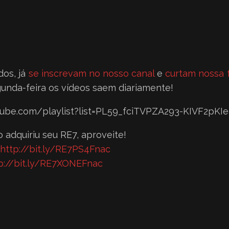
dos, já
se inscrevam no nosso canal
e
curtam nossa 
gunda-feira os vídeos saem diariamente!
tube.com/playlist?list=PL59_fciTVPZA293-KIVF2pK
 adquiriu seu RE7, aproveite!
http://bit.ly/RE7PS4Fnac
p://bit.ly/RE7XONEFnac