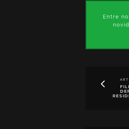
Entre no
novid
ART
FI
DE
RESID