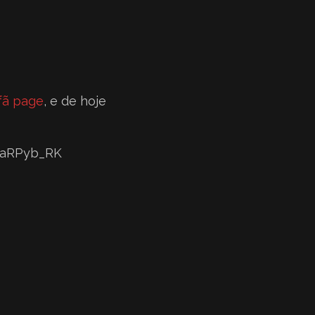
fã page
, e de hoje
IeaRPyb_RK