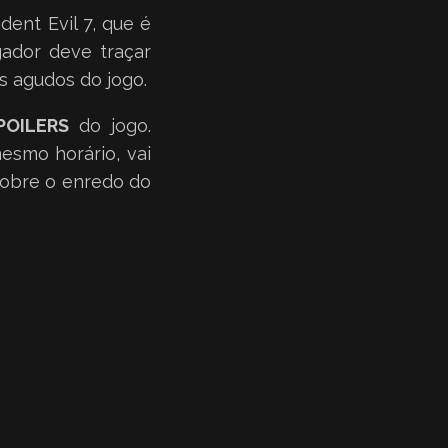
ent Evil 7, que é
gador deve traçar
s agudos do jogo.
OILERS
do jogo.
esmo horário, vai
 sobre o enredo do