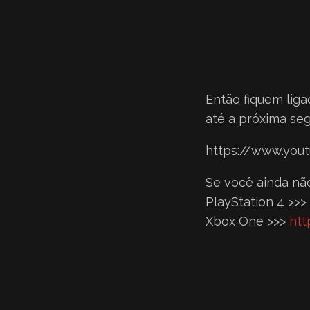
Então fiquem liga
até a próxima se
https://www.you
Se você ainda não
PlayStation 4 >>>
Xbox One >>>
htt