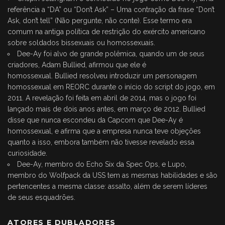
referência a “DA” ou “Don’t Ask” – Uma contração da frase “Don’t
Ask, don’t tell” (Não pergunte, não conte). Esse termo era
comum na antiga política de restrição do exército americano
sobre soldados bissexuais ou homossexuais.
Dee-Ay foi alvo de grande polêmica, quando um de seus
criadores, Adam Bullied,
afirmou que ele é
homossexual
. Bullied resolveu introduzir um personagem
homossexual em REORC durante o início do script do jogo, em
2011. A revelação foi feita em abril de 2014, mas o jogo foi
lançado mais de dois anos antes, em março de 2012. Bullied
disse que nunca escondeu da Capcom que Dee-Ay é
homossexual, e afirma que a empresa nunca teve objeções
quanto a isso, embora também não tivesse revelado essa
curiosidade.
Dee-Ay, membro do Echo Six da Spec Ops, e
Lupo
,
membro do Wolfpack da USS tem as mesmas habilidades e são
pertencentes a mesma classe: assalto, além de serem líderes
de seus esquadrões.
ATORES E DUBLADORES