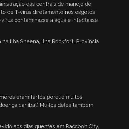
nistração das centrais de manejo de
nto de T-vírus diretamente nos esgotos
-vírus contaminasse a água e infectasse
a Ilha Sheena, Ilha Rockfort, Província
números eram fartos porque muitos
“doença canibal”. Muitos deles também
evido aos dias quentes em Raccoon City,