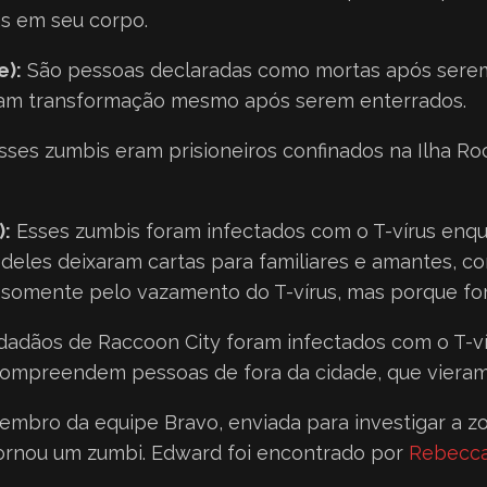
s em seu corpo.
e):
São pessoas declaradas como mortas após serem i
ram transformação mesmo após serem enterrados.
sses zumbis eram prisioneiros confinados na Ilha Ro
):
Esses zumbis foram infectados com o T-vírus enq
deles deixaram cartas para familiares e amantes, c
somente pelo vazamento do T-vírus, mas porque fora
dadãos de Raccoon City foram infectados com o T-ví
mpreendem pessoas de fora da cidade, que vieram a
mbro da equipe Bravo, enviada para investigar a zon
tornou um zumbi. Edward foi encontrado por
Rebecc