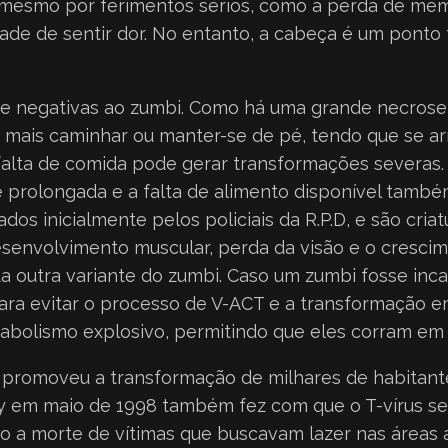
mesmo por ferimentos sérios, como a perda de memb
de de sentir dor. No entanto, a cabeça é um ponto 
s e negativas ao zumbi. Como há uma grande necrose 
mais caminhar ou manter-se de pé, tendo que se arr
alta de comida pode gerar transformações severas. 
e prolongada e a falta de alimento disponível tamb
dos inicialmente pelos policiais da R.P.D, e são cria
senvolvimento muscular, perda da visão e o cresci
da outra variante do zumbi. Caso um zumbi fosse in
 para evitar o processo de V-ACT e a transformação 
tabolismo explosivo, permitindo que eles corram em
 promoveu a transformação de milhares de habitan
ay em maio de 1998 também fez com que o T-vírus se
do a morte de vítimas que buscavam lazer nas áreas