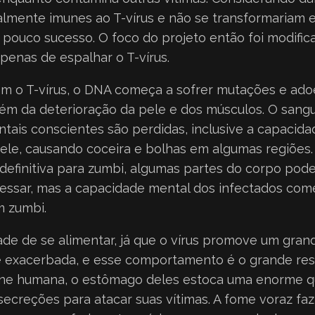
lmente imunes ao T-vírus e não se transformariam 
 pouco sucesso. O foco do projeto então foi modifi
enas de espalhar o T-vírus.
 o T-vírus, o DNA começa a sofrer mutações e ad
 além da deterioração da pele e dos músculos. O sang
tais conscientes são perdidas, inclusive a capacidade
ele, causando coceira e bolhas em algumas regiões.
 definitiva para zumbi, algumas partes do corpo po
essar, mas a capacidade mental dos infectados com
m zumbi.
de de se alimentar, já que o vírus promove um gra
exacerbada, e esse comportamento é o grande resp
arne humana, o estômago deles estoca uma enorme q
s secreções para atacar suas vítimas. A fome voraz f