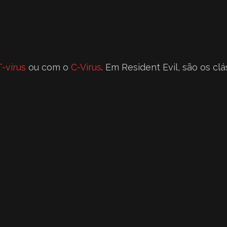
T-vírus
ou com o
C-Vírus
. Em Resident Evil, são os cl