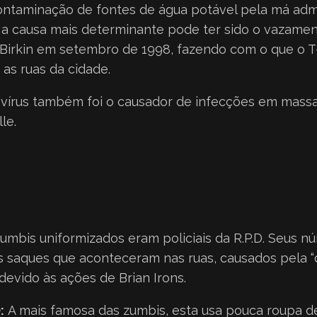
ntaminação de fontes de água potável pela má admi
o, a causa mais determinante pode ter sido o vazame
 Birkin em setembro de 1998, fazendo com o que o T
as ruas da cidade.
vírus também foi o causador de infecções em massa n
le.
umbis uniformizados eram policiais da R.P.D. Seus 
 os saques que aconteceram nas ruas, causados pela 
evido às ações de Brian Irons.
:
A mais famosa das zumbis, esta usa pouca roupa d