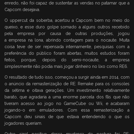
enredo, não foi capaz de sustentar as vendas no patamar que a
Capcom desejava.
O uppercut da soberba, acertou a Capcom bem no meio do
queixo, e esse duro golpe somado a alguns outros recebido
pela empresa por causa de outras produções, jogou
a empresa na lona, abrindo contagem para o nocaute. Muita
coisa teve de ser repensada internamente, pesquisas com a
preferência do público foram abertas, muitos estudos foram
feitos, porque, depois do semi-nocaute, a empresa
simplesmente não podia mais jogar dinheiro no lixo como RE6.
O resultado de tudo isso, começou a surgir ainda em 2014, com
o anúncio da remasterização de RE: Remake para os consoles
da sétima e oitava gerações. Um investimento relativamente
barato, que agradaria a uma enorme parcela dos fãs que não
tiveram acesso ao jogo no GameCube ou Wii, e acabaram
jogando-o em emuladores. Com essa remasterização a
Capcom deu sinais de que estava entendendo o que os
jogadores queriam.