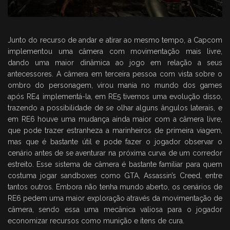
Junto do recurso de andar e atirar ao mesmo tempo, a Capcom
implementou uma câmera com movimentação mais livre,
dando uma maior dinâmica ao jogo em relação a seus
antecessores. A câmera em terceira pessoa com vista sobre o
ombro do personagem, virou mania no mundo dos games
após RE4 implementá-la, em RE5 tivemos uma evolução disso,
trazendo a possibilidade de se olhar alguns ângulos laterais, e
em RE6 houve uma mudança ainda maior com a câmera livre,
que pode trazer estranheza a marinheiros de primeira viagem,
mas que é bastante útil e pode fazer o jogador observar o
cenário antes de se aventurar na próxima curva de um corredor
estreito. Esse sistema de câmera é bastante familiar para quem
costuma jogar sandboxes como GTA, Assassin’s Creed, entre
tantos outros. Embora não tenha mundo aberto, os cenários de
RE6 pedem uma maior exploração através da movimentação de
câmera, sendo essa uma mecânica valiosa para o jogador
economizar recursos como munição e itens de cura.