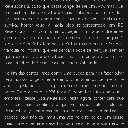
Outro sinal positivo dessa mudança de postura foi RE:
Revelations 2, título que passa longe de ser um AAA, mas que,
em sua humildade e dentro de suas limitações, foi um Resident
Evil extremamente competente, trazendo de volta o clima de
survival horror (que já havia sido re-apresentado em RE:
Revelations, mas com uma roupagem um pouco diferente),
além de trazer conexões com o enredo macro da franquia. O
jogo não é perfeito, tem seus defeitos, mas o que ele fez pela
franquia, foi mostrar que Resident Evil pode se reerguer sem ter
que recorrer a ação desenfreada ou a um enredo que mesmo
para um obra de ficção acaba beirando o absurdo.
No fim das contas, nada como uma queda para nos fazer olhar
para nossas origens, entender o que fazemos de melhor e
apostar justamente nisso para uma escalada que nos tire do
poço. E a porrada que RE6 fez a Capcom levar, fez com que a
empresa fizesse justamente isso, resta agora, torcer para que
essa caminhada continue, e que em futuros títulos, incluindo
Resident Evil 7, a empresa continue com as lições aprendidas na
cabeça, para não cair mais uma vez no erro de dar um passo
maior que a perna e desvirtuar completamente a sua maior e