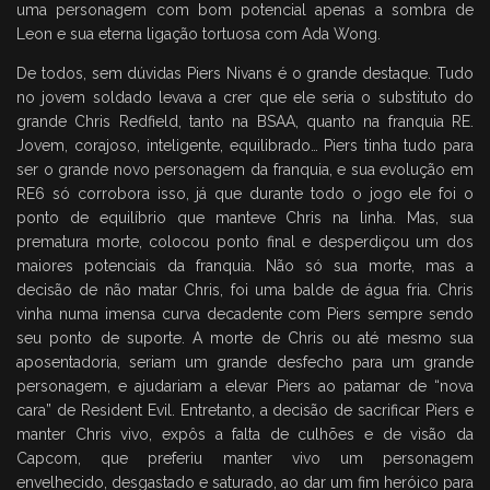
uma personagem com bom potencial apenas a sombra de
Leon e sua eterna ligação tortuosa com Ada Wong.
De todos, sem dúvidas Piers Nivans é o grande destaque. Tudo
no jovem soldado levava a crer que ele seria o substituto do
grande Chris Redfield, tanto na BSAA, quanto na franquia RE.
Jovem, corajoso, inteligente, equilibrado… Piers tinha tudo para
ser o grande novo personagem da franquia, e sua evolução em
RE6 só corrobora isso, já que durante todo o jogo ele foi o
ponto de equilíbrio que manteve Chris na linha. Mas, sua
prematura morte, colocou ponto final e desperdiçou um dos
maiores potenciais da franquia. Não só sua morte, mas a
decisão de não matar Chris, foi uma balde de água fria. Chris
vinha numa imensa curva decadente com Piers sempre sendo
seu ponto de suporte. A morte de Chris ou até mesmo sua
aposentadoria, seriam um grande desfecho para um grande
personagem, e ajudariam a elevar Piers ao patamar de “nova
cara” de Resident Evil. Entretanto, a decisão de sacrificar Piers e
manter Chris vivo, expôs a falta de culhões e de visão da
Capcom, que preferiu manter vivo um personagem
envelhecido, desgastado e saturado, ao dar um fim heróico para