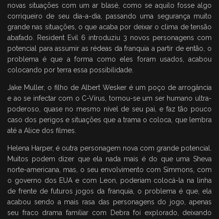
novas situações com um ar blasé, como se aquilo fosse algo
corriqueiro de seu dia-a-dia, passando uma segurança muito
grande nas situações, o que acaba por deixar o clima de tensão
abafado. Resident Evil 6 introduziu 3 novos personagens com
potencial para assumir as rédeas da franquia a partir de então, o
problema é que a forma como eles foram usados, acabou
colocando por terra essa possibilidade.
Jake Muller, o filho de Albert Wesker é um poço de arrogância
e ao se infectar com o C-Vírus, tornou-se um ser humano ultra-
poderoso, quase no mesmo nível de seu pai, e faz tão pouco
caso dos perigos e situações que a trama o coloca, que lembra
até a Alice dos filmes.
Helena Harper, é outra personagem nova com grande potencial.
Muitos podem dizer que ela nada mais é do que uma Sheva
norte-americana, mas, o seu envolvimento com Simmons, com
o governo dos EUA e com Leon, poderiam colocá-la na linha
de frente de futuros jogos da franquia, o problema é que, ela
acabou sendo a mais rasa das personagens do jogo, apenas
seu fraco drama familiar com Debra foi explorado, deixando