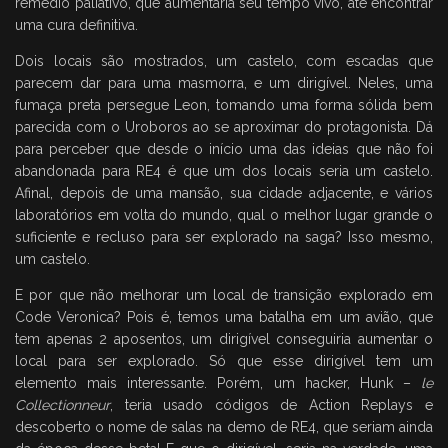
remédio paliativo, que aumentaria seu tempo vivo, até encontrar
uma cura definitiva.
Dois locais são mostrados, um castelo, com escadas que
parecem dar para uma masmorra, e um dirigível. Neles, uma
fumaça preta persegue Leon, tomando uma forma sólida bem
parecida com o Uroboros ao se aproximar do protagonista. Dá
para perceber que desde o início uma das ideias que não foi
abandonada para RE4 é que um dos locais seria um castelo.
Afinal, depois de uma mansão, sua cidade adjacente, e vários
laboratórios em volta do mundo, qual o melhor lugar grande o
suficiente e recluso para ser explorado na saga? Isso mesmo,
um castelo.
E por que não melhorar um local de transição explorado em
Code Veronica? Pois é, temos uma batalha em um avião, que
tem apenas 2 aposentos, um dirigível conseguiria aumentar o
local para ser explorado. Só que esse dirigível tem um
elemento mais interessante. Porém, um hacker, Hunk –
le
Collectionneur
, teria usado códigos de Action Replays e
descoberto o nome de salas na demo de RE4, que seriam ainda