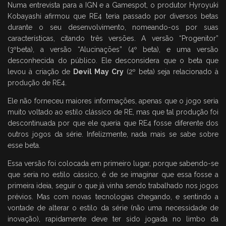
Numa entrevista para a IGN e a Gamespot, o produtor Hyroyuki
Kobayashi afirmou que RE4 teria passado por diversos betas
durante o seu desenvolvimento, nomeando-os por suas
características, citando três versões. A versão “Progenitor”
(3ºbeta), a versão “Alucinações” (4º beta), e uma versão
desconhecida do público. Ele desconsidera que o beta que
levou à criação de
Devil May Cry
(2º beta) seja relacionado à
produção de RE4.
Ele não forneceu maiores informações, apenas que o jogo seria
muito voltado ao estilo clássico de RE, mas que tal produção foi
descontinuada por que ele queria que RE4 fosse diferente dos
outros jogos da série. Infelizmente, nada mais se sabe sobre
esse beta.
Essa versão foi colocada em primeiro lugar, porque sabendo-se
que seria no estilo cássico, é de se imaginar que essa fosse a
primeira ideia, seguir o que já vinha sendo trabalhado nos jogos
prévios. Mas com novas tecnologias chegando, e sentindo a
vontade de alterar o estilo da série (não uma necessidade de
inovação), rapidamente deve ter sido jogada no limbo da