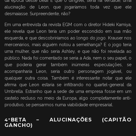
da época desse beta! E que o dirigível, seria na verdade, uma
alucinação de Leon, que jogaríamos toda vez que ele
desmaiasse. Surpreendente, não?
Em uma entrevista da revista EGM com o diretor Hideki Kamiya,
ele revela que Leon teria um poder escondido em sua mão
esquerda, e que descobriríamos ao longo do jogo. Krauser nos
mercenários, mais alguém notou a semelhança? E o jogo teria
uma mulher, que não seria Ashley, e que não foi revelada ao
público. Nada foi comentado se seria a Ada, nem o seu papel, o
que poderia gerar também inúmeras especulações, se
acompanharia Leon, seria outro personagem jogável, ou
qualquer outra coisa. Também é interessante notar que ele
afirma que Leon estaria se infiltrando no quartel-general da
Umbrella. Estranho que a sede de uma empresa fosse em um
castelo recluso no meio da Europa, algo completamente anti-
produtivo, se pensarmos numa viabilidade empresarial.
BETA – ALUCINAÇÕES (CAPITÃO
4
º
GANCHO)