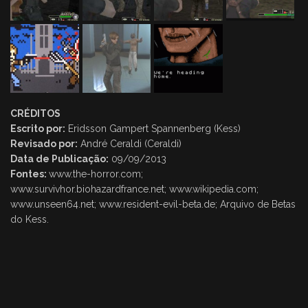
CRÉDITOS
Escrito por:
Eridsson Gampert Spannenberg (Kess)
Revisado por:
André Ceraldi (Ceraldi)
Data de Publicação:
09/09/2013
Fontes:
www.the-horror.com;
www.survivhor.biohazardfrance.net; www.wikipedia.com;
www.unseen64.net; www.resident-evil-beta.de; Arquivo de Betas
do Kess.