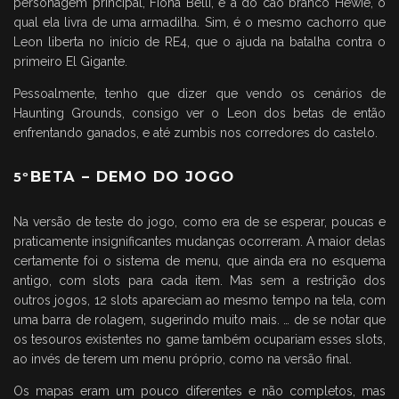
personagem principal, Fiona Belli, é a do cão branco Hewie, o
qual ela livra de uma armadilha. Sim, é o mesmo cachorro que
Leon liberta no início de RE4, que o ajuda na batalha contra o
primeiro El Gigante.
Pessoalmente, tenho que dizer que vendo os cenários de
Haunting Grounds, consigo ver o Leon dos betas de então
enfrentando ganados, e até zumbis nos corredores do castelo.
BETA – DEMO DO JOGO
5
º
Na versão de teste do jogo, como era de se esperar, poucas e
praticamente insignificantes mudanças ocorreram. A maior delas
certamente foi o sistema de menu, que ainda era no esquema
antigo, com slots para cada item. Mas sem a restrição dos
outros jogos, 12 slots apareciam ao mesmo tempo na tela, com
uma barra de rolagem, sugerindo muito mais. … de se notar que
os tesouros existentes no game também ocupariam esses slots,
ao invés de terem um menu próprio, como na versão final.
Os mapas eram um pouco diferentes e não completos, mas