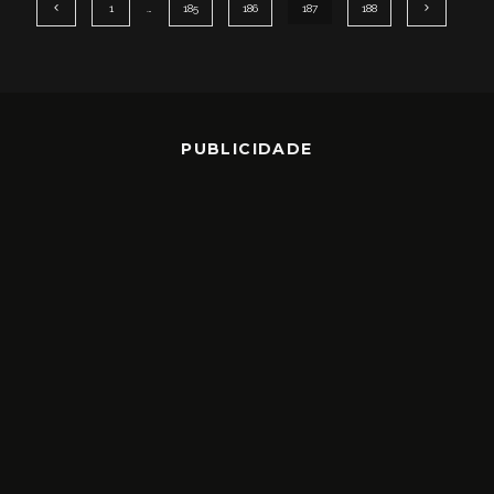
1
…
185
186
187
188
PUBLICIDADE