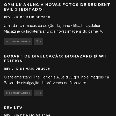
OPM UK ANUNCIA NOVAS FOTOS DE RESIDENT
EVIL 5 [EDITADO]
REVIL
·
12 DE MAIO DE 2008
Uma das chamadas da edição de junho Official Playstation
Magazine da Inglaterra anuncia novas imagens do game. A
...
0 COMENTÁRIOS
3
BOXART DE DIVULGAÇÃO: BIOHAZARD Ø WII
EDITION
REVIL
·
12 DE MAIO DE 2008
O site americano The Horror Is Alive divulgou hoje imagens da
Boxart de divulgação da pré-venda de Biohazard
...
0 COMENTÁRIOS
3
REVILTV
REVIL
·
10 DE MAIO DE 2008