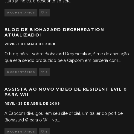
título já indica, o desconto só será
...
0 COMENTÁRIOS
4
BLOG DE BIOHAZARD DEGENERATION
ATUALIZADO!
REVIL
·
1 DE MAIO DE 2008
O blog oficial sobre Biohazard Degeneration, filme de animação
que está sendo produzido pela Capcom em parceria com
...
0 COMENTÁRIOS
4
ASSISTA AO NOVO VÍDEO DE RESIDENT EVIL 0
PARA WII
REVIL
·
25 DE ABRIL DE 2008
A Capcom divulgou, em seu site oficial, um trailer do port de
Biohazard Ø para o Wii. No
...
0 COMENTÁRIOS
6