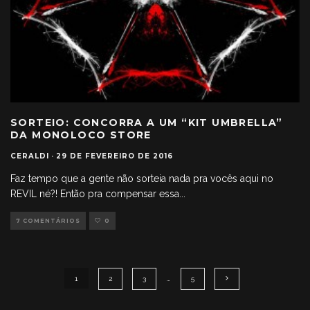
SORTEIO: CONCORRA A UM “KIT UMBRELLA”
DA MONOLOCO STORE
CERALDI
·
29 DE FEVEREIRO DE 2016
Faz tempo que a gente não sorteia nada pra vocês aqui no
REVIL né?! Então pra compensar essa
...
7 COMENTÁRIOS
0
1
2
3
…
5