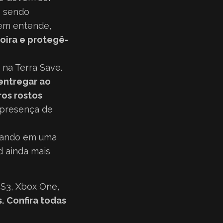
e sendo
bem entende,
oira e protegê-
 na Terra Save.
entregar ao
os rostos
 presença de
lhando em uma
 ainda mais
PS3, Xbox One,
s
.
Confira todas