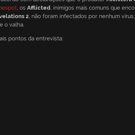
mespot
, os
Afflicted
, inimigos mais comuns que enc
velations 2
, não foram infectados por nenhum vírus,
e o valha.
ais pontos da entrevista: