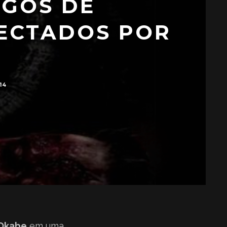
IGOS DE
FECTADOS POR
14
 Okabe
em uma