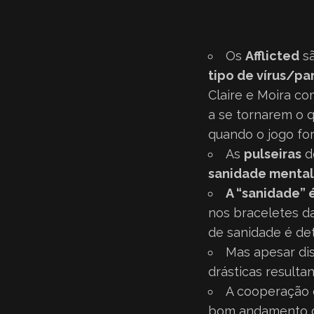
Os
Afflicted
sã
tipo de vírus/pa
Claire e Moira c
a se tornarem o q
quando o jogo for
As
pulseiras
de
sanidade mental
A “sanidade” 
nos braceletes da
de sanidade é de
Mas apesar di
drásticas resulta
A cooperação e
bom andamento do