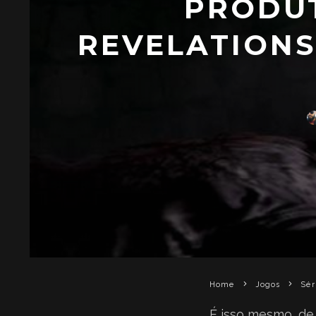
PRODUT
REVELATIONS
Home
Jogos
Sér
É isso mesmo, de