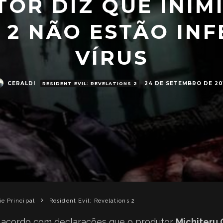
OR DIZ QUE INIM
 2 NÃO ESTÃO IN
VÍRUS
CERALDI
24 DE SETEMBRO DE 20
RESIDENT EVIL: REVELATIONS 2
ie Principal
Resident Evil: Revelations 2
 acordo com declarações que o produtor
Michiteru