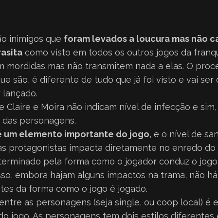
o inimigos que
foram levados a loucura mas não 
rasita
como visto em todos os outros jogos da franqu
om mordidas mas não transmitem nada a elas. O proc
ue são, é diferente de tudo que já foi visto e vai se
 lançado.
 Claire e Moira não indicam nível de infecção e sim,
das personagens.
é um elemento importante do jogo
, e o nível de s
s protagonistas impacta diretamente no enredo do j
terminado pela forma como o jogador conduz o jogo
sso, embora hajam alguns impactos na trama, não h
ntes da forma como o jogo é jogado.
ntre as personagens (seja single, ou coop local) é e
 jogo. As personagens tem dois estilos diferentes