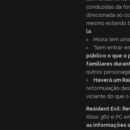
conduzidas da fo
direcionada ao c
mesmo estando b
la
.
Moira tem uma 
“Sem entrar em
público o que o 
familiares duran
outros personagen
Haverá um Rai
reformulação des
viciante do que o
Resident Evil: Re
Xbox 360 e PC em
as informações 