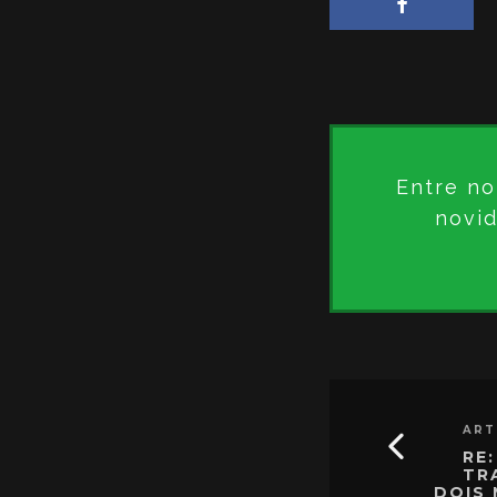
Entre no
novid
ART
RE
TR
DOIS