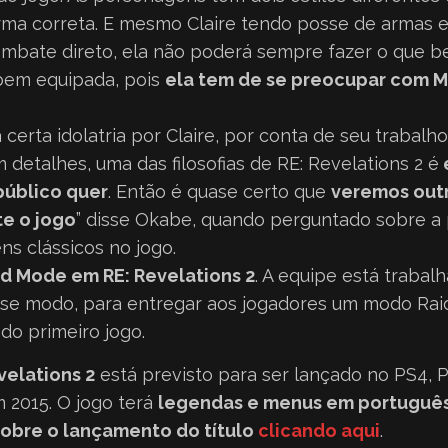
rma correta. E mesmo Claire tendo posse de armas 
ombate direto, ela não poderá sempre fazer o que 
em equipada, pois
ela tem de se preocupar com M
certa idolatria por Claire, por conta de seu trabalho
 detalhes, uma das filosofias de RE: Revelations 2 é
público quer
. Então é quase certo que
veremos outr
te o jogo
” disse Okabe, quando perguntado sobre a
s clássicos no jogo.
d Mode em RE: Revelations 2
. A equipe está traba
se modo, para entregar aos jogadores um modo Raid
 do primeiro jogo.
velations 2
está previsto para ser lançado no PS4, 
 2015. O jogo terá
legendas e menus em portuguê
sobre o lançamento do título
clicando aqui
.