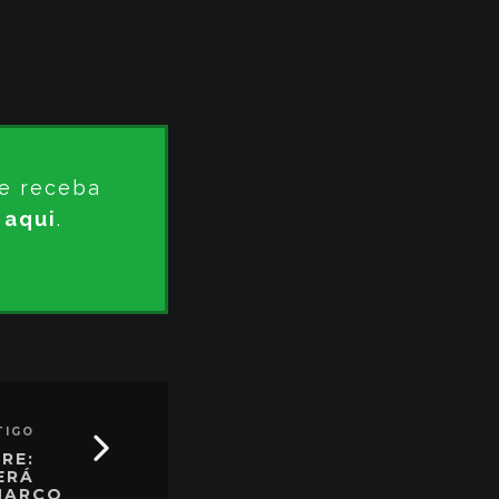
e receba
 aqui
.
TIGO
RE:
ERÁ
 MARÇO