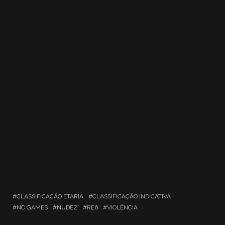
CLASSIFICAÇÃO ETÁRIA
CLASSIFICAÇÃO INDICATIVA
NC GAMES
NUDEZ
RE6
VIOLÊNCIA