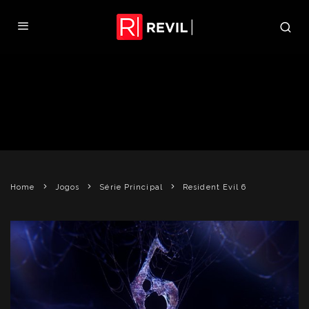
RESIDENT EVIL 6 SERÁ JOGÁVEL
NA CAPCOM SUMMER JAM
CERALDI
6 DE JUNHO DE 2012
RESIDENT EVIL 6
Home
Jogos
Série Principal
Resident Evil 6