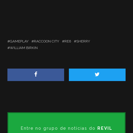
GAMEPLAY
RACCOON CITY
RE6
SHERRY
WILLIAM BIRKIN
Entre no grupo de notícias do
REVIL