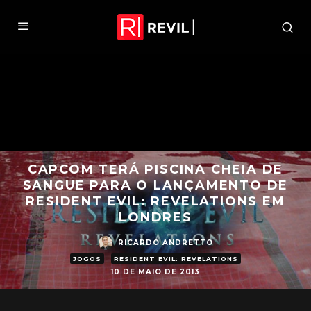
CAPCOM TERÁ PISCINA CHEIA DE
SANGUE PARA O LANÇAMENTO DE
RESIDENT EVIL: REVELATIONS EM
LONDRES
RICARDO ANDRETTO
JOGOS
RESIDENT EVIL: REVELATIONS
10 DE MAIO DE 2013