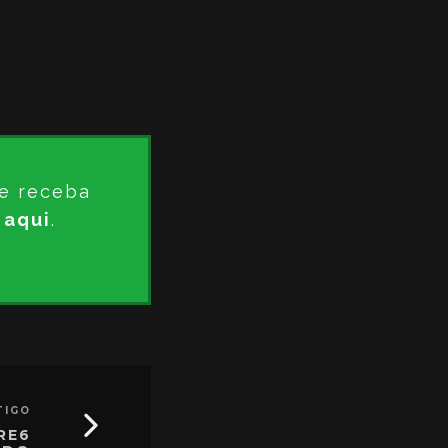
e receba
 aqui
.
TIGO
RE6