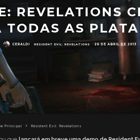
E: REVELATIONS 
A TODAS AS PLAT
CERALDI
26 DE ABRIL DE 2013
RESIDENT EVIL: REVELATIONS
ie Principal
Resident Evil: Revelations
ou que
lançará em breve uma demo de Resident Evi