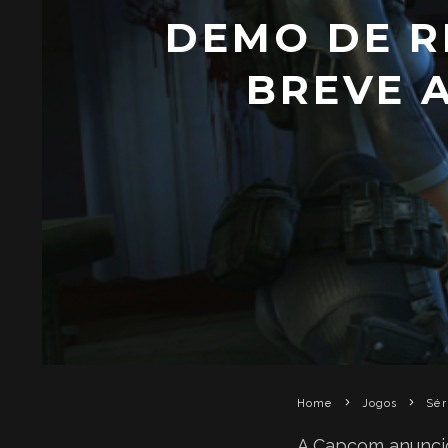
DEMO DE R
BREVE 
Home
Jogos
Sér
A Capcom anunci