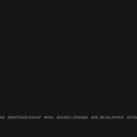
INE
NINTENDO ESHOP
PSN
QUEEN ZENOBIA
RE: REVELATIONS
STE