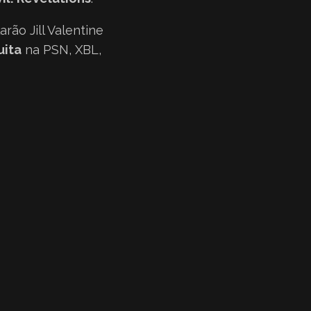
rão Jill Valentine
uita
na PSN, XBL,