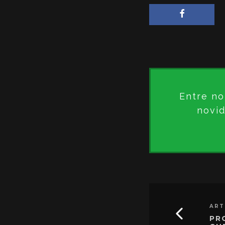
Entre no
novid
ART
PR