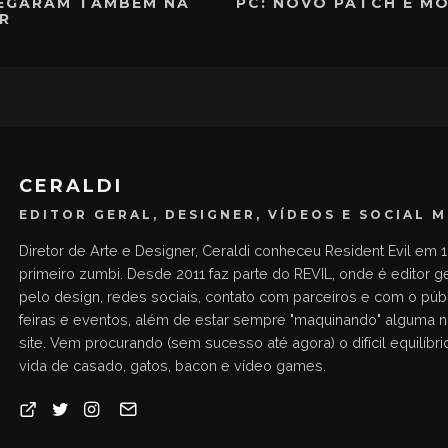
EGARAM TAMBÉM NA
PC: NOVO PATCH E M
R
CERALDI
EDITOR GERAL, DESIGNER, VÍDEOS E SOCIAL 
Diretor de Arte e Designer, Ceraldi conheceu Resident Evil em 1
primeiro zumbi. Desde 2011 faz parte do REVIL, onde é editor g
pelo design, redes sociais, contato com parceiros e com o públ
feiras e eventos, além de estar sempre "maquinando" alguma 
site. Vem procurando (sem sucesso até agora) o difícil equilíbrio
vida de casado, gatos, bacon e vídeo games.