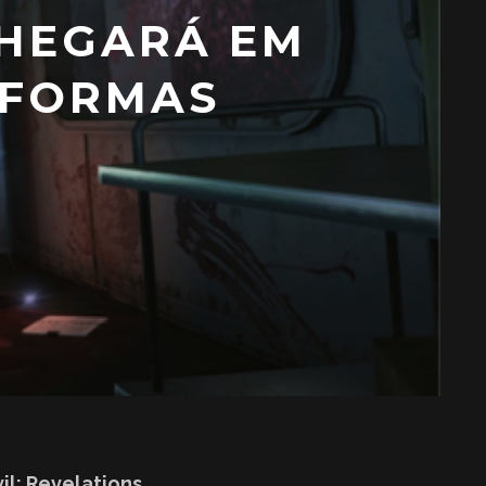
CHEGARÁ EM
AFORMAS
l: Revelations
.