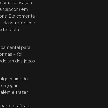
or uma sensação
ela Capcom em
ions. Ele comenta
 claustrofóbico e
adas pelo
ndamental para
ormas – foi
rado um dos jogos
 algo maior do
 se jogar
 além e trazer
parte gráfica e