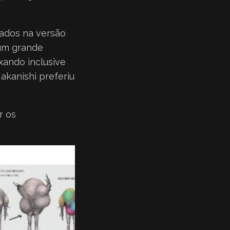
ados na versão
o um grande
xando inclusive
akanishi preferiu
r os