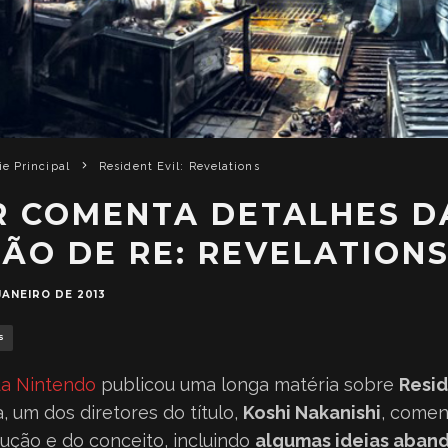
ie Principal
Resident Evil: Revelations
R COMENTA DETALHES D
ÃO DE RE: REVELATION
JANEIRO DE 2013
S
 da Nintendo
publicou uma longa matéria sobre
Resid
a, um dos diretores do título,
Koshi Nakanishi
, comen
ução e do conceito, incluindo
algumas ideias aban