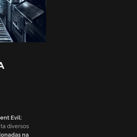
A
S
ent Evil:
ta diversos
donadas na