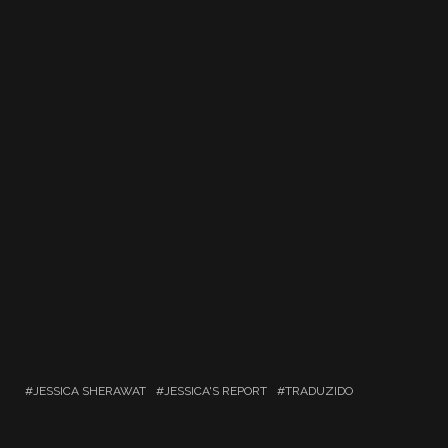
JESSICA SHERAWAT
JESSICA'S REPORT
TRADUZIDO