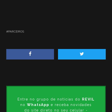
PARCEIROS
Entre no grupo de notícias do
REVIL
no
WhatsApp
e receba novidades
do site direto no seu celular -