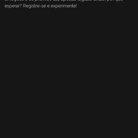
esperar? Registre-se e experimente!