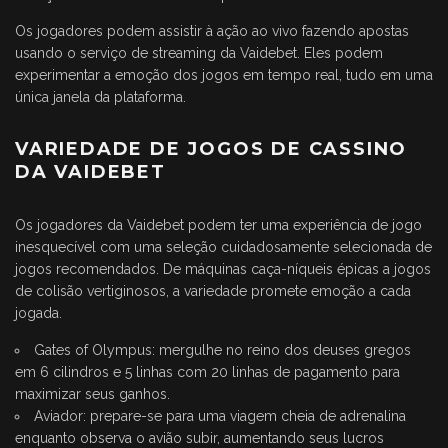
Os jogadores podem assistir à ação ao vivo fazendo apostas
usando o serviço de streaming da Vaidebet. Eles podem
experimentar a emoção dos jogos em tempo real, tudo em uma
única janela da plataforma.
VARIEDADE DE JOGOS DE CASSINO
DA VAIDEBET
Os jogadores da Vaidebet podem ter uma experiência de jogo
inesquecível com uma seleção cuidadosamente selecionada de
jogos recomendados. De máquinas caça-níqueis épicas a jogos
de colisão vertiginosos, a variedade promete emoção a cada
jogada.
Gates of Olympus: mergulhe no reino dos deuses gregos
em 6 cilindros e 5 linhas com 20 linhas de pagamento para
maximizar seus ganhos.
Aviador: prepare-se para uma viagem cheia de adrenalina
enquanto observa o avião subir, aumentando seus lucros