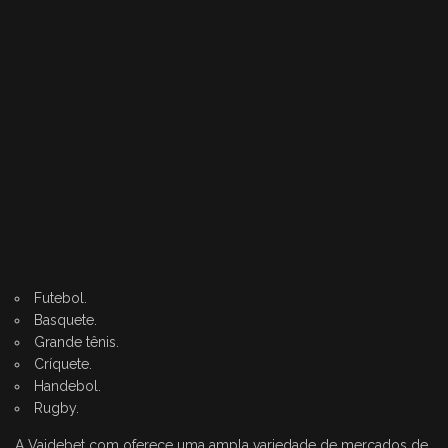
Futebol.
Basquete.
Grande tênis.
Críquete.
Handebol.
Rugby.
A Vaidebet com oferece uma ampla variedade de mercados de