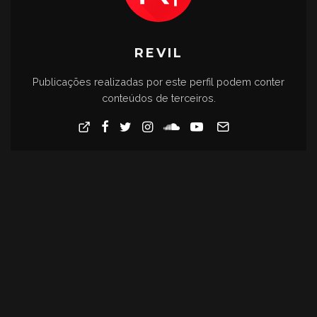
REVIL
Publicações realizadas por este perfil podem conter
conteúdos de terceiros.