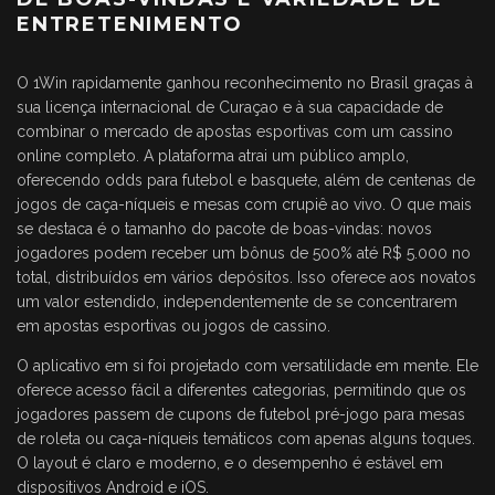
ENTRETENIMENTO
O 1Win rapidamente ganhou reconhecimento no Brasil graças à
sua licença internacional de Curaçao e à sua capacidade de
combinar o mercado de apostas esportivas com um cassino
online completo. A plataforma atrai um público amplo,
oferecendo odds para futebol e basquete, além de centenas de
jogos de caça-níqueis e mesas com crupiê ao vivo. O que mais
se destaca é o tamanho do pacote de boas-vindas: novos
jogadores podem receber um bônus de 500% até R$ 5.000 no
total, distribuídos em vários depósitos. Isso oferece aos novatos
um valor estendido, independentemente de se concentrarem
em apostas esportivas ou jogos de cassino.
O aplicativo em si foi projetado com versatilidade em mente. Ele
oferece acesso fácil a diferentes categorias, permitindo que os
jogadores passem de cupons de futebol pré-jogo para mesas
de roleta ou caça-níqueis temáticos com apenas alguns toques.
O layout é claro e moderno, e o desempenho é estável em
dispositivos Android e iOS.