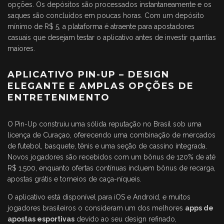
opções. Os depósitos são processados ​​instantaneamente e os
saques são concluídos em poucas horas. Com um depósito
mínimo de R$ 5, a plataforma é atraente para apostadores
casuais que desejam testar o aplicativo antes de investir quantias
maiores.
APLICATIVO PIN-UP – DESIGN
ELEGANTE E AMPLAS OPÇÕES DE
ENTRETENIMENTO
O Pin-Up construiu uma sólida reputação no Brasil sob uma
licença de Curaçao, oferecendo uma combinação de mercados
de futebol, basquete, tênis e uma seção de cassino integrada.
Novos jogadores são recebidos com um bônus de 120% de até
R$ 1.500, enquanto ofertas contínuas incluem bônus de recarga,
apostas grátis e torneios de caça-níqueis.
O aplicativo está disponível para iOS e Android, e muitos
jogadores brasileiros o consideram um dos melhores
apps de
apostas esportivas
devido ao seu design refinado,