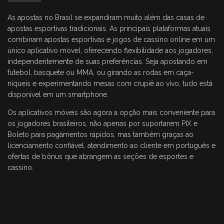
As apostas no Brasil se expandiram muito além das casas de
apostas esportivas tradicionais. As principais plataformas atuais
combinam apostas esportivas e jogos de cassino online em um
único aplicativo móvel, oferecendo flexibilidade aos jogadores,
independentemente de suas preferências. Seja apostando em
futebol, basquete ou MMA, ou girando as rodas em caça-
níqueis e experimentando mesas com crupiê ao vivo, tudo está
disponível em um smartphone.
Os aplicativos móveis são agora a opção mais conveniente para
os jogadores brasileiros, não apenas por suportarem PIX e
Boleto para pagamentos rápidos, mas também graças ao
licenciamento confiável, atendimento ao cliente em português e
ofertas de bônus que abrangem as seções de esportes e
cassino.