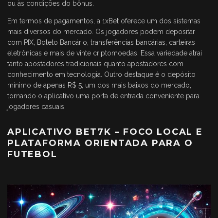
ou às condições do bônus.
Em termos de pagamentos, a 1xBet oferece um dos sistemas
mais diversos do mercado. Os jogadores podem depositar
com PIX, Boleto Bancário, transferências bancárias, carteiras
eletrônicas e mais de vinte criptomoedas. Essa variedade atrai
tanto apostadores tradicionais quanto apostadores com
conhecimento em tecnologia. Outro destaque é o depósito
mínimo de apenas R$ 5, um dos mais baixos do mercado,
tornando o aplicativo uma porta de entrada conveniente para
jogadores casuais.
APLICATIVO BET7K – FOCO LOCAL E
PLATAFORMA ORIENTADA PARA O
FUTEBOL