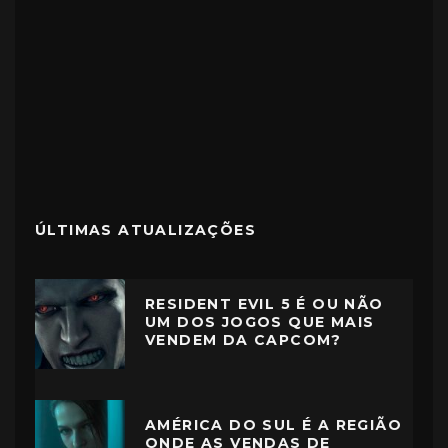
ÚLTIMAS ATUALIZAÇÕES
RESIDENT EVIL 5 É OU NÃO
UM DOS JOGOS QUE MAIS
VENDEM DA CAPCOM?
AMÉRICA DO SUL É A REGIÃO
ONDE AS VENDAS DE