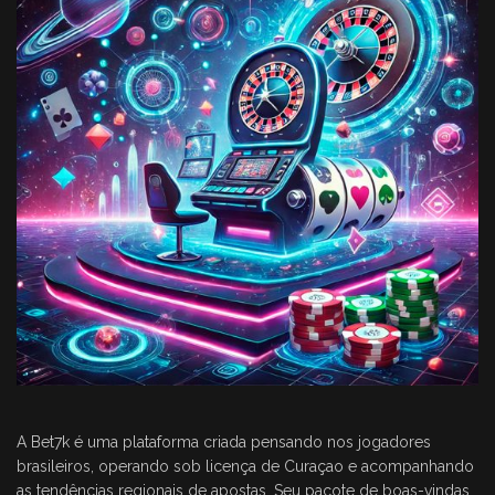
A Bet7k é uma plataforma criada pensando nos jogadores
brasileiros, operando sob licença de Curaçao e acompanhando
as tendências regionais de apostas. Seu pacote de boas-vindas