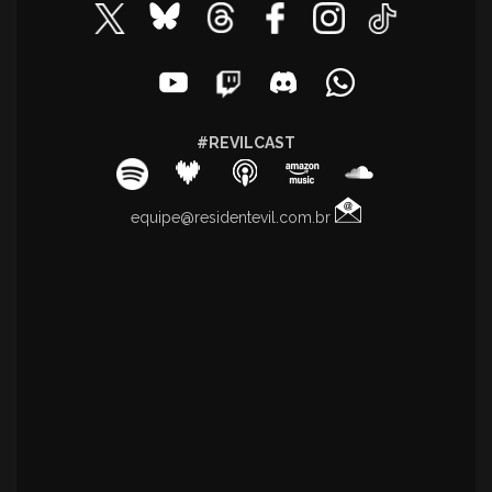
#REVILCAST
equipe@residentevil.com.br