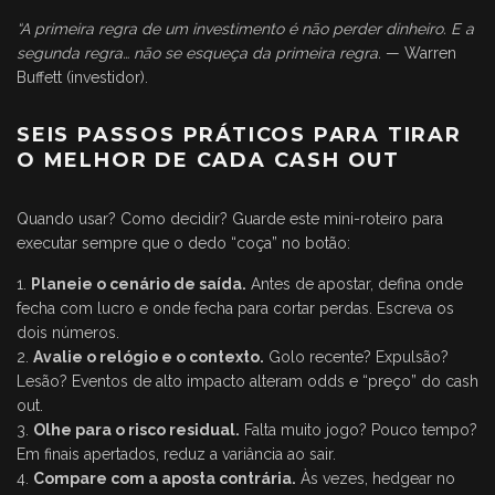
“A primeira regra de um investimento é não perder dinheiro. E a
segunda regra… não se esqueça da primeira regra.
— Warren
Buffett (investidor).
SEIS PASSOS PRÁTICOS PARA TIRAR
O MELHOR DE CADA CASH OUT
Quando usar? Como decidir? Guarde este mini-roteiro para
executar sempre que o dedo “coça” no botão:
Planeie o cenário de saída.
Antes de apostar, defina onde
fecha com lucro e onde fecha para cortar perdas. Escreva os
dois números.
Avalie o relógio e o contexto.
Golo recente? Expulsão?
Lesão? Eventos de alto impacto alteram odds e “preço” do cash
out.
Olhe para o risco residual.
Falta muito jogo? Pouco tempo?
Em finais apertados, reduz a variância ao sair.
Compare com a aposta contrária.
Às vezes, hedgear no