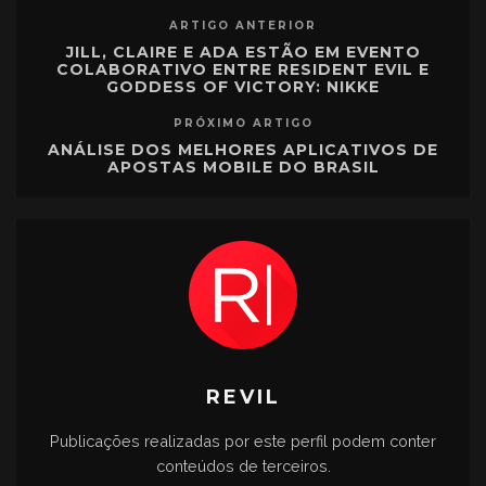
ARTIGO ANTERIOR
JILL, CLAIRE E ADA ESTÃO EM EVENTO
COLABORATIVO ENTRE RESIDENT EVIL E
GODDESS OF VICTORY: NIKKE
PRÓXIMO ARTIGO
ANÁLISE DOS MELHORES APLICATIVOS DE
APOSTAS MOBILE DO BRASIL
REVIL
Publicações realizadas por este perfil podem conter
conteúdos de terceiros.