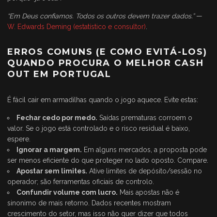
“Em Deus confiamos. Todos os outros devem trazer dados.”
—
W. Edwards Deming (estatístico e consultor)
.
ERROS COMUNS (E COMO EVITÁ-LOS)
QUANDO PROCURA O MELHOR CASH
OUT EM PORTUGAL
É fácil cair em armadilhas quando o jogo aquece. Evite estas:
Fechar cedo por medo.
Saídas prematuras corroem o
valor. Se o jogo está controlado e o risco residual é baixo,
espere.
Ignorar a margem.
Em alguns mercados, a proposta pode
ser menos eficiente do que proteger no lado oposto. Compare.
Apostar sem limites.
Ative limites de depósito/sessão no
operador; são ferramentas oficiais de controlo.
Confundir volume com lucro.
Mais apostas não é
sinonimo de mais retorno. Dados recentes mostram
crescimento do setor, mas isso não quer dizer que todos