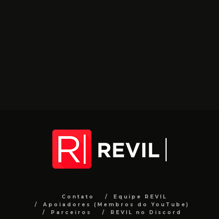
Contato
Equipe REVIL
Apoiadores (Membros do YouTube)
Parceiros
REVIL no Discord