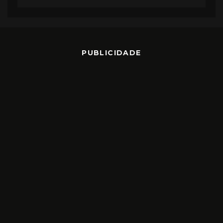
PUBLICIDADE