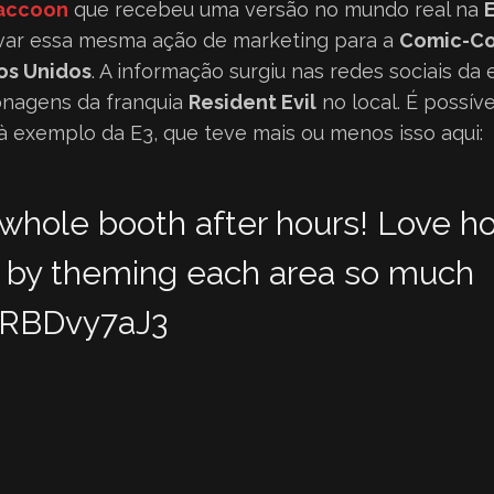
Raccoon
que recebeu uma versão no mundo real na
var essa mesma ação de marketing para a
Comic-Co
os Unidos
. A informação surgiu nas redes sociais da
sonagens da franquia
Resident Evil
no local. É possív
 à exemplo da E3, que teve mais ou menos isso aqui:
whole booth after hours! Love 
p by theming each area so much
/1RBDvy7aJ3