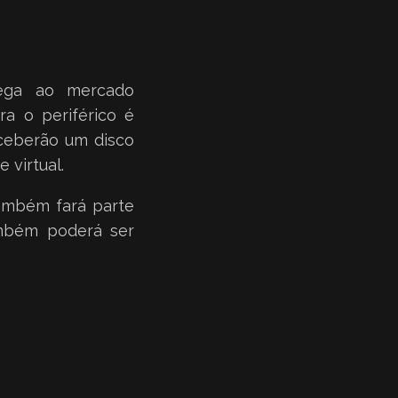
hega ao mercado
ra o periférico é
eceberão um disco
 virtual.
também fará parte
ambém poderá ser