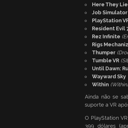
Here They Lie
Job Simulator
PlayStation V
Resident Evil
Rez Infinite
(E
Rigs Mechani
Thumper
(Dro
Tumble VR
(S
Until Dawn: R
Wayward Sky
Within
(Within
Ainda não se sa
suporte a VR após
O PlayStation VR
399 dólares (ap