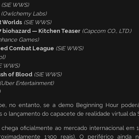
(SIE WWS)
(Owlchemy Labs)
R Worlds
(SIE WWS)
 7 biohazard — Kitchen Teaser
(Capcom CO., LTD.)
nhance Games)
zed Combat League
(SIE WWS)
ol)
IE WWS)
ush of Blood
(SIE WWS)
(Uber Entertainment)
)
be, no entanto, se a demo Beginning Hour poder
 o lançamento do capacete de realidade virtual da 
 chega oficialmente ao mercado internacional em 
roximadamente 1300 reais). O periférico ainda