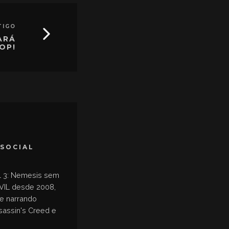
TIGO
ARÁ
OP!
 SOCIAL
il 3: Nemesis sem
VIL desde 2008,
 e narrando
sassin's Creed e