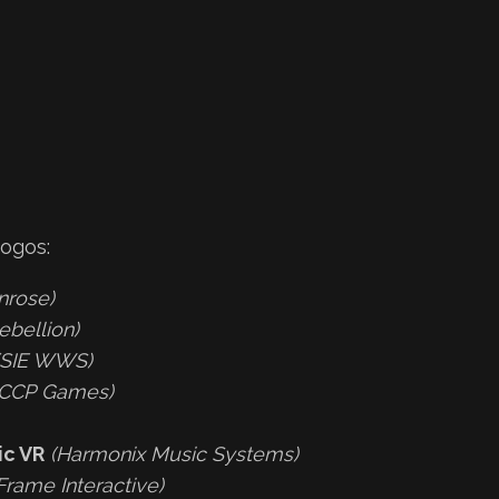
jogos:
nrose)
ebellion)
(SIE WWS)
(CCP Games)
ic VR
(Harmonix Music Systems)
Frame Interactive)