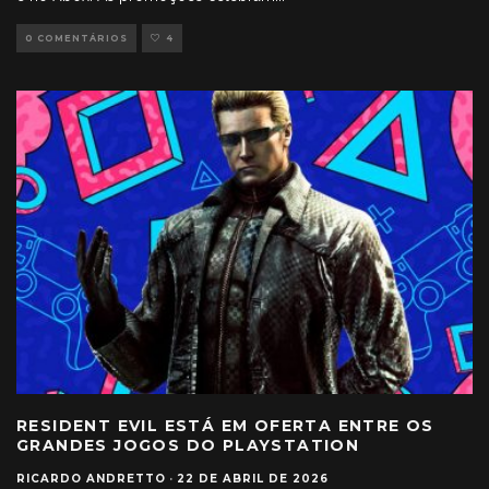
0 COMENTÁRIOS
4
RESIDENT EVIL ESTÁ EM OFERTA ENTRE OS
GRANDES JOGOS DO PLAYSTATION
RICARDO ANDRETTO
·
22 DE ABRIL DE 2026