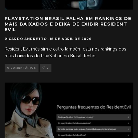
PLAYSTATION BRASIL FALHA EM RANKINGS DE
MAIS BAIXADOS E DEIXA DE EXIBIR RESIDENT
EVIL
RICARDO ANDRETTO
·
18 DE ABRIL DE 2026
Resident Evil mês sim e outro também está nos rankings dos
mais baixados do PlayStation no Brasil. Tenho
...
0 COMENTÁRIOS
2