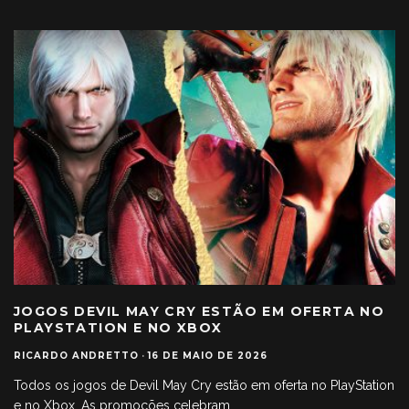
JOGOS DEVIL MAY CRY ESTÃO EM OFERTA NO
PLAYSTATION E NO XBOX
RICARDO ANDRETTO
·
16 DE MAIO DE 2026
Todos os jogos de Devil May Cry estão em oferta no PlayStation
e no Xbox. As promoções celebram
...