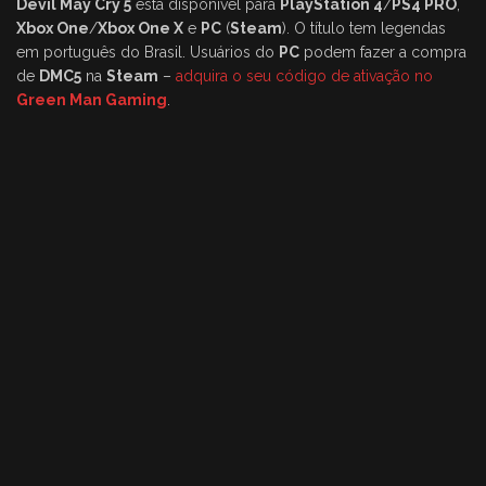
Devil May Cry 5
está disponível para
PlayStation 4
/
PS4 PRO
,
Xbox One
/
Xbox One X
e
PC
(
Steam
). O título tem legendas
em português do Brasil. Usuários do
PC
podem fazer a compra
de
DMC5
na
Steam
–
adquira o seu código de ativação no
Green Man Gaming
.