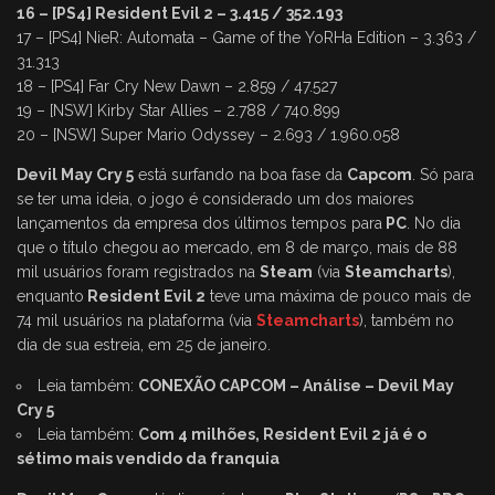
16 – [PS4] Resident Evil 2 – 3.415 / 352.193
17 – [PS4] NieR: Automata – Game of the YoRHa Edition – 3.363 /
31.313
18 – [PS4] Far Cry New Dawn – 2.859 / 47.527
19 – [NSW] Kirby Star Allies – 2.788 / 740.899
20 – [NSW] Super Mario Odyssey – 2.693 / 1.960.058
Devil May Cry 5
está surfando na boa fase da
Capcom
. Só para
se ter uma ideia, o jogo é considerado um dos maiores
lançamentos da empresa dos últimos tempos para
PC
. No dia
que o título chegou ao mercado, em 8 de março, mais de 88
mil usuários foram registrados na
Steam
(via
Steamcharts
),
enquanto
Resident Evil 2
teve uma máxima de pouco mais de
74 mil usuários na plataforma (via
Steamcharts
), também no
dia de sua estreia, em 25 de janeiro.
Leia também:
CONEXÃO CAPCOM – Análise – Devil May
Cry 5
Leia também:
Com 4 milhões, Resident Evil 2 já é o
sétimo mais vendido da franquia