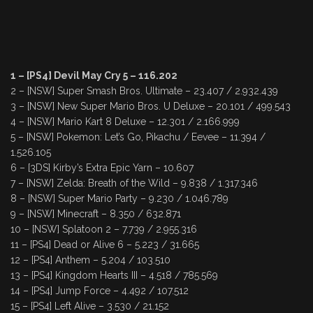
1 – [PS4] Devil May Cry 5 – 116.202
2 – [NSW] Super Smash Bros. Ultimate – 23.407 / 2.932.439
3 – [NSW] New Super Mario Bros. U Deluxe – 20.101 / 499.543
4 – [NSW] Mario Kart 8 Deluxe – 12.301 / 2.166.999
5 – [NSW] Pokemon: Let’s Go, Pikachu / Eevee – 11.394 /
1.526.105
6 – [3DS] Kirby’s Extra Epic Yarn – 10.607
7 – [NSW] Zelda: Breath of the Wild – 9.838 / 1.317.346
8 – [NSW] Super Mario Party – 9.230 / 1.046.789
9 – [NSW] Minecraft – 8.350 / 632.871
10 – [NSW] Splatoon 2 – 7.739 / 2.955.316
11 – [PS4] Dead or Alive 6 – 5.223 / 31.665
12 – [PS4] Anthem – 5.204 / 103.510
13 – [PS4] Kingdom Hearts III – 4.518 / 785.569
14 – [PS4] Jump Force – 4.492 / 107.512
15 – [PS4] Left Alive – 3.530 / 21.152