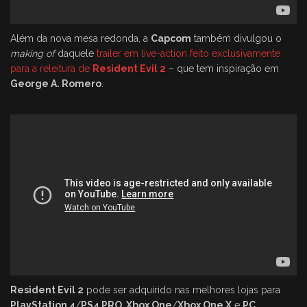
Além da nova mesa redonda, a
Capcom
também divulgou o
making of
daquele
trailer em live-action feito exclusivamente
para a releitura de
Resident Evil 2
– que tem inspiração em
George A. Romero
.
Resident Evil 2
pode ser adquirido nas melhores lojas para
PlayStation 4
/
PS4 PRO
,
Xbox One
/
Xbox One X
e
PC