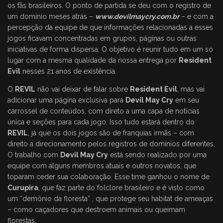
os fãs brasileiros. O ponto de partida se deu com o registro de
um domínio meses atrás –
www.devilmaycry.com.br
– e com a
percepção da equipe de que informações relacionadas a esses
jogos ficavam concentradas em grupos, páginas ou outras
iniciativas de forma dispersa. O objetivo é reunir tudo em um só
lugar com a mesma qualidade da nossa entrega por
Resident
Evil
nesses 21 anos de existência.
O
REVIL
não vai deixar de falar sobre
Resident Evil
, mas vai
adicionar uma página exclusiva para
Devil May Cry
em seu
carrossel de conteúdos, com direto a uma capa de notícias
única e seções para cada jogo. Isso tudo estará dentro do
REVIL
, já que os dois jogos são de franquias irmãs – com
direito a direcionamento pelos registros de domínios diferentes.
O trabalho com
Devil May Cry
está sendo realizado por uma
equipe com alguns membros atuais e outros novatos, que
toparam ceder sua colaboração. Esse time ganhou o nome de
Curupira
, que faz parte do folclore brasileiro e é visto como
um “demônio da floresta” , que protege seu habitat de ameaças
– como caçadores que destroem animais ou queimam
florestas.