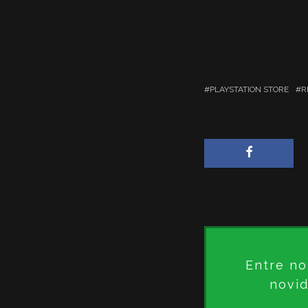
PLAYSTATION STORE
R
Entre no
novid