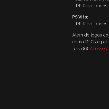
– RE Revelations 2
PS Vita:
– RE Revelations 
Além de jogos co
como DLCs e pass
feira (6).
Acesse a