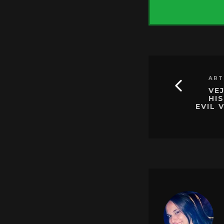
ART
VE
HI
EVIL 