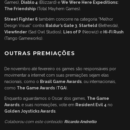
Games),
Diablo 4
(Blizzard) e
We Were Here Expeditions:
The Friendship
(Total Mayhem Games).
Street Fighter 6
também concorre na categoria “Melhor
Design Visual” contra
Baldur’s Gate 3
,
Starfield
(Bethesda),
Viewfinder
(Sad Owl Studios),
Lies of P
(Neowiz) e
Hi-Fi Rush
(Tango Gameworks).
OUTRAS PREMIAÇÕES
De novembro até fevereiro os games são responsáveis por
movimentar a internet com suas premiações sejam elas
nacionais, como o
Brasil Game Awards
, ou internacionais,
como
The Game Awards
(
TGA
).
Enquanto aguardamos o Oscar dos games,
The Game
Awards
, e suas nomeações, vote em
Resident Evil 4
no
Golden Joysticks Awards
.
Colaborou com este conteúdo:
Ricardo Andretto