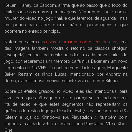
Kellen Haney, da Capcom, afirma que ao passo que o foco do
trailer são essas novas personagens. Não iremos jogar com a
mulher do vídeo no jogo final, e que teremos de aguardar mais
um pouco para saber quem serão os personagens o que
ocorrerá no enredo principal.
Notem que além das
ervas retornarem como itens de cura
, uma
das imagens também mostra o retorno da clássica shotgun
(escopeta). Eu pessoalmente acredito a cada novo trailer do
jogo, conheceremos um membro da família Baker em um novo
segmento de fita VHS. Já conhecemos Jack e agora, Marguerite
Baker. Restam os filhos Lucas, mencionado por Andrew na
demo, e a misteriosa menina mutante, vista na demo Kitchen.
Sobre os efeitos gráficos no vídeo, eles são intencionais, para
fazer com que a filmagem de fato pareça ser retirada de uma
fita de vídeo, e que estes segmentos não representam os
gráficos do resto do jogo. Resident Evil 7 será lançado para PC
(Steam e loja do Windows 10), Playstation 4 (também com
suporte à realidade virtual e ao acessório Playstation VR) e Xbox
One.