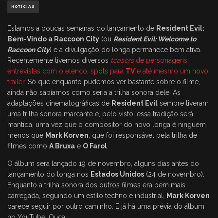
NOTÍCIAS
Estamos a poucas semanas do lançamento de
Resident Evil:
Bem-Vindo a Raccoon City
(ou
Resident Evil: Welcome to
Raccoon City
) e a divulgação do longa permanece bem ativa.
Recentemente tivemos diversos
teasers
de personagens,
entrevistas com o elenco, spots para
TV
e até mesmo um novo
trailer
. Só que enquanto pudemos ver bastante sobre o filme,
ainda não sabíamos como seria a trilha sonora dele. As
adaptações cinematográficas de
Resident Evil
sempre tiveram
uma trilha sonora marcante e, pelo visto, essa tradição será
mantida, uma vez que o compositor do novo longa é ninguém
menos que
Mark Korven
, que foi responsável pela trilha de
filmes como
A Bruxa
e
O Farol
.
O álbum será lançado 19 de novembro, alguns dias antes do
lançamento do longa nos
Estados Unidos
(24 de novembro).
Enquanto a trilha sonora dos outros filmes era bem mais
carregada, seguindo um estilo techno e industrial,
Mark Korven
parece seguir por outro caminho. E já há uma prévia do álbum
no YouTube. Ouça: