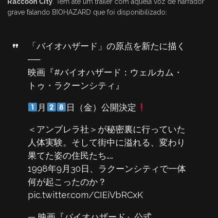
Raccoon City
. Tem até um trailer com aquela voz de narrador
grave falando BIOHAZARD que foi disponibilizado:
「バイオハザード」の原点を新たに描く
──
映画『
#バイオハザード
：ウェルカム・
トゥ・ラクーンシティ』
月
日（金）公開決定
＜アンブレラ社＞が秘密裏に行っていた
人体実験。そして街中に溢れる、変わり
果てた姿の住民たち……
1998年9月30日、ラクーンシティで一体
何が起こったのか？
pic.twitter.com/CIEiVbRCxK
— 映画『バイオハザード』公式