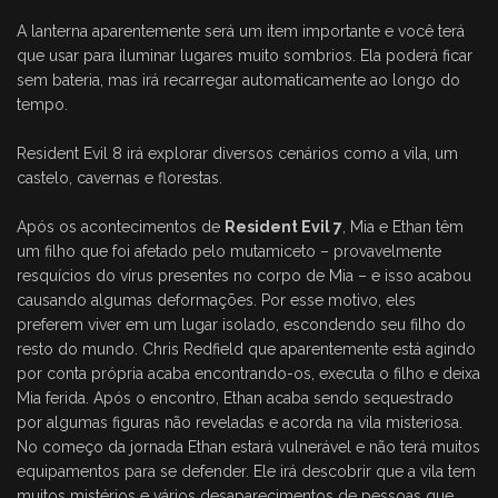
A lanterna aparentemente será um item importante e você terá
que usar para iluminar lugares muito sombrios. Ela poderá ficar
sem bateria, mas irá recarregar automaticamente ao longo do
tempo.
Resident Evil 8 irá explorar diversos cenários como a vila, um
castelo, cavernas e florestas.
Após os acontecimentos de
Resident Evil 7
, Mia e Ethan têm
um filho que foi afetado pelo mutamiceto – provavelmente
resquícios do vírus presentes no corpo de Mia – e isso acabou
causando algumas deformações. Por esse motivo, eles
preferem viver em um lugar isolado, escondendo seu filho do
resto do mundo. Chris Redfield que aparentemente está agindo
por conta própria acaba encontrando-os, executa o filho e deixa
Mia ferida. Após o encontro, Ethan acaba sendo sequestrado
por algumas figuras não reveladas e acorda na vila misteriosa.
No começo da jornada Ethan estará vulnerável e não terá muitos
equipamentos para se defender. Ele irá descobrir que a vila tem
muitos mistérios e vários desaparecimentos de pessoas que