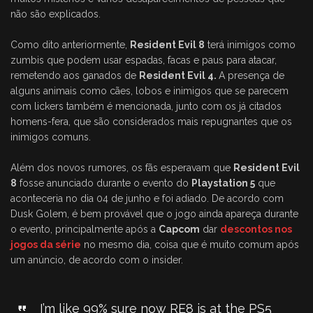
não são explicados.
Como dito anteriormente,
Resident Evil 8
terá inimigos como
zumbis que podem usar espadas, facas e paus para atacar,
remetendo aos ganados de
Resident Evil 4.
A presença de
alguns animais como cães, lobos e inimigos que se parecem
com lickers também é mencionada, junto com os já citados
homens-fera, que são considerados mais repugnantes que os
inimigos comuns.
Além dos novos rumores, os fãs esperavam que
Resident Evil
8
fosse anunciado durante o evento do
Playstation 5
que
aconteceria no dia 04 de junho e foi adiado. De acordo com
Dusk Golem, é bem provável que o jogo ainda apareça durante
o evento, principalmente após a
Capcom
dar
descontos nos
jogos da série
no mesmo dia, coisa que é muito comum após
um anúncio, de acordo com o insider.
I’m like 99% sure now RE8 is at the PS5