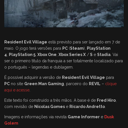
Resident Evil Village
está previsto para ser lançado em 7 de
maio. O jogo terá versões para
PC
(
Steam
),
PlayStation
4
,
PlayStation 5
,
Xbox One
,
Xbox Series X
/
S
e
Stadia
. Vai
ser o primeiro título da franquia a ser totalmente localizado para
o português – legendas e dublagem.
É possível adquirir a versão de
Resident Evil Village
para
PC
no site
Green Man Gaming
, parceiro do
REVIL
–
clique
aqui e acesse
.
Este texto foi construído a três mãos. A base é de
Fred Hiro
,
com revisão de
Nicolas Gomes
e
Ricardo Andretto
.
Imagens e informações via revista
Game Informer
e
Dusk
Golem