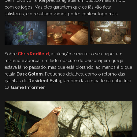
bem “divisivo”, ainda precisa agradar um público mais amplo
com os jogos. Mas eles garantem que os fãs vão ficar
satisfeitos, e o resultado vamos poder conferir logo mais.
Sobre
Chris Redfield
, a intenção é manter o seu papel um
mistério e abordar um lado obscuro do personagem que já
estava lá no passado, mas que está piorando, ao menos é o que
relata
Dusk Golem
. Pequenos detalhes, como o retorno das
galinhas de
Resident Evil 4
, também fazem parte da cobertura
da
Game Informer
.