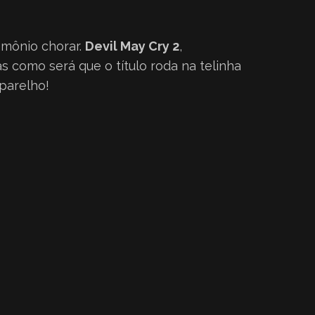
emônio chorar.
Devil May Cry 2
,
s como será que o título roda na telinha
parelho!