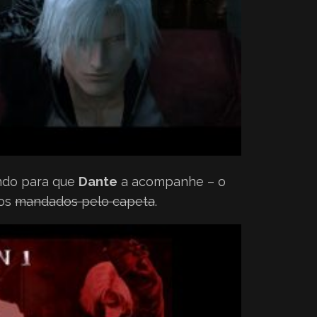
ndo para que
Dante
a acompanhe – o
ios
mandados pelo capeta
.