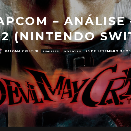
PCOM – ANÁLISE 
 2 (NINTENDO SWI
PALOMA CRISTINI
25 DE SETEMBRO DE 20
ANÁLISES
NOTÍCIAS