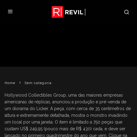
HOLLYWOOD COLLECTIBLES
GROUP LANÇA DIORAMA DO
LICKER
REVIL
2 DE SETEMBRO DE 2010
SEM CATEGORIA
Home
Sem categoria
Hollywood Collectibles Group, uma das maiores empresas
americanas de réplicas, anunciou a produção e pré-venda de
um diorama do Licker. A peça, com cerca de 35 centímetros de
altura e extremamente detalhada, mostra o monstro invadindo
um local por uma janela. O item é limitado a 750 peças que
custam US$ 249,95 (pouco mais de R$ 430) cada, e deve ser
lançado no primeiro quadrimestre do ano que vem. Clique na