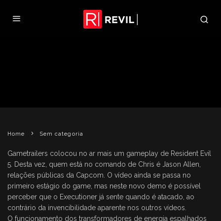
NOVO GAMEPLAY DE RESIDENT
EVIL 5
REVIL
21 DE AGOSTO DE 2008
SEM CATEGORIA
Home
Sem categoria
Gametrailers colocou no ar mais um gameplay de Resident Evil
5. Desta vez, quem está no comando de Chris é Jason Allen,
relações públicas da Capcom. O vídeo ainda se passa no
primeiro estágio do game, mas neste novo demo é possível
perceber que o Executioner já sente quando é atacado, ao
contrário da invencibilidade aparente nos outros vídeos.
O funcionamento dos transformadores de energia espalhados