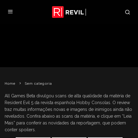
REVIEW DA REVISTA HOBBY
CONSOLAS
REVIL
27 DE FEVEREIRO DE 2009
SEM CATEGORIA
Home
Sem categoria
All Games Beta divulgou scans de alta qualidade da matéria de
Resident Evil 5 da revista espanhola Hobby Consolas. O review
traz muitas informações novas e imagens de inimigos ainda não
revelados. Confira abaixo as scans da matéria, e clique em “Leia
Mais” para conferir as novidades da reportagem, que podem
conter spoilers.