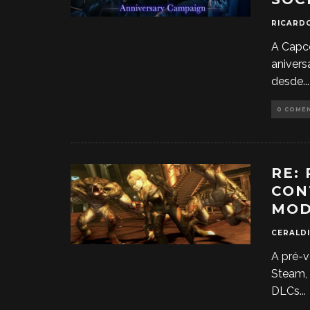
RICARD
A Capco
anivers
desde
...
0 COME
RE:
CON
MO
CERALDI
A pré-v
Steam, 
DLCs
...