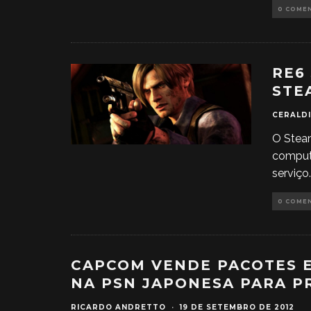
0 COME
RE6
STE
CERALDI
O Steam
comput
serviço
.
0 COME
CAPCOM VENDE PACOTES E
NA PSN JAPONESA PARA P
RICARDO ANDRETTO
·
19 DE SETEMBRO DE 2012