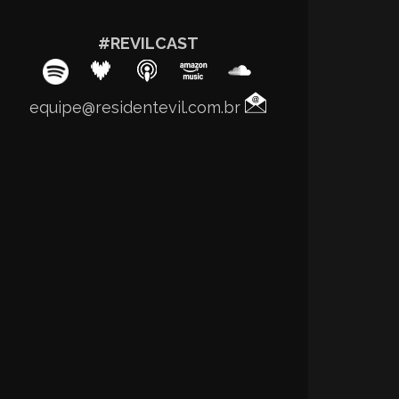
#REVILCAST
equipe@residentevil.com.br