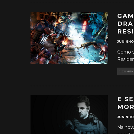
GAM
DRA
RES
JUNINHO
Como v
Residen
1 COME
E S
MOR
JUNINHO
Na nova