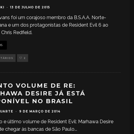
KI
·
13 DE JULHO DE 2015
ivans foi um corajoso membro da B.S.A.A. Norte-
na e um dos protagonistas de Resident Evil 6 ao
 Chris Redfield.
IS
NTÁRIOS
2
NTO VOLUME DE RE:
HAWA DESIRE JÁ ESTÁ
PONÍVEL NO BRASIL
DUARTE
·
9 DE MARÇO DE 2014
o e último volume de Resident Evil: Marhawa Desire
de chegar às bancas de São Paulo
...