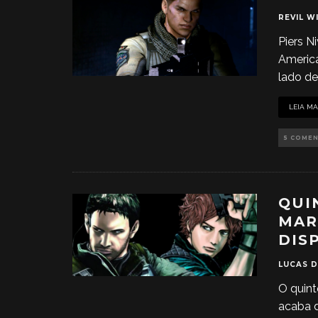
REVIL WI
Piers N
America
lado de
LEIA MA
5 COME
QUI
MAR
DIS
LUCAS 
O quint
acaba 