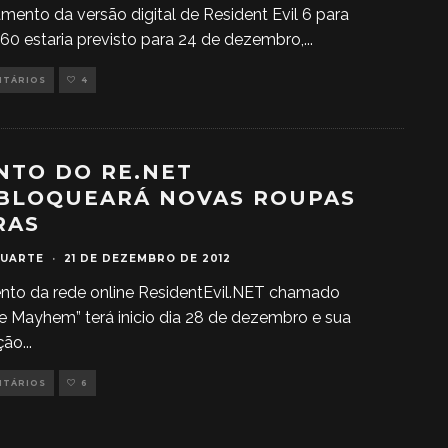
mento da versão digital de Resident Evil 6 para
0 estaria previsto para 24 de dezembro,
...
NTÁRIOS
4
NTO DO RE.NET
BLOQUEARÁ NOVAS ROUPAS
RAS
DUARTE
·
21 DE DEZEMBRO DE 2012
nto da rede online ResidentEvil.NET chamado
 Mayhem” terá inicio dia 28 de dezembro e sua
ção
...
NTÁRIOS
6