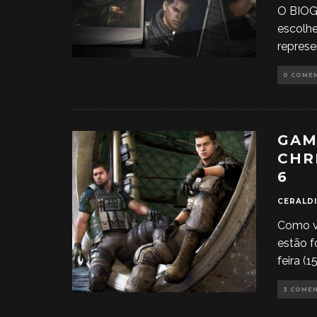
O BIOGR
escolh
represe
0 COME
GAM
CHR
6
CERALDI
Como v
estão f
feira (1
3 COME