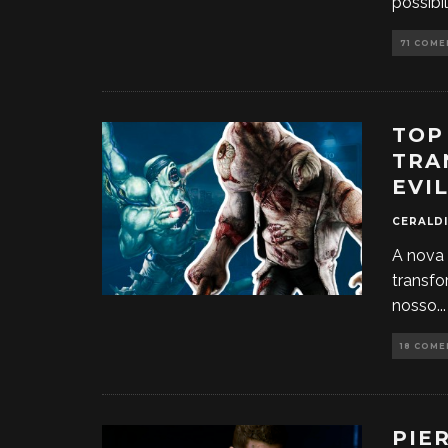
possibi
71 COM
TOP
TRA
EVI
CERALDI
A nova 
transfo
nosso
...
18 COM
PIE