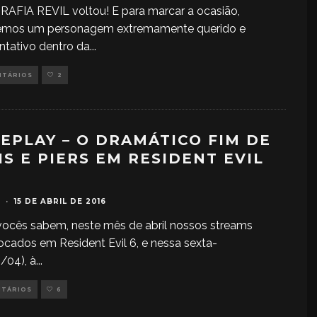
AFIA REVIL voltou! E para marcar a ocasião,
emos um personagem extremamente querido e
ntativo dentro da
...
NTÁRIOS
2
EPLAY – O DRAMÁTICO FIM DE
IS E PIERS EM RESIDENT EVIL
·
15 DE ABRIL DE 2016
ocês sabem, neste mês de abril nossos streams
ocados em Resident Evil 6, e nessa sexta-
5/04), à
...
NTÁRIOS
6