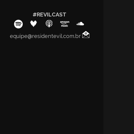
#REVILCAST
equipe@residentevil.com.br