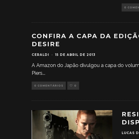
0 COME
CONFIRA A CAPA DA EDIÇ
DESIRE
CERALDI
·
15 DE ABRIL DE 2013
A Amazon do Japão divulgou a capa do volu
Piers
...
0 COMENTÁRIOS
0
RES
DIS
LUCAS 