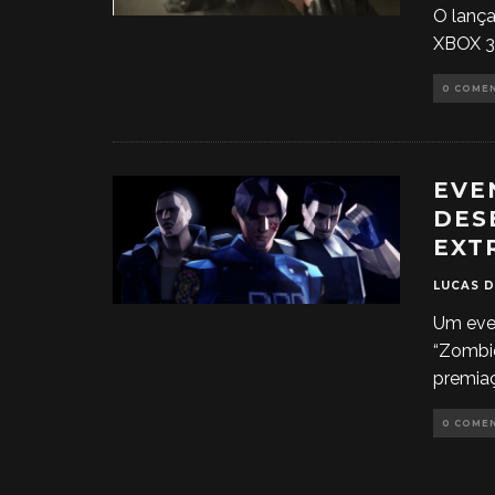
O lança
XBOX 36
0 COME
EVE
DES
EXT
LUCAS 
Um eve
“Zombie
premia
0 COME